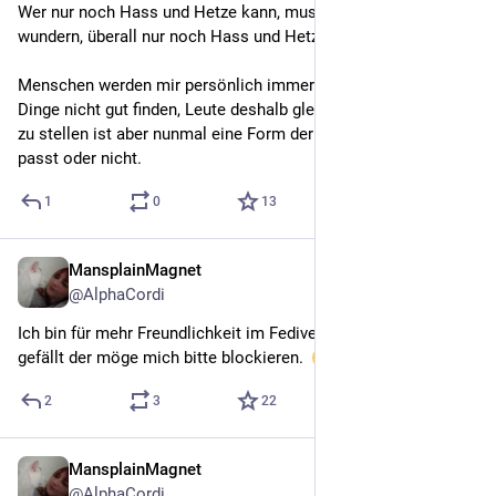
Wer nur noch Hass und Hetze kann, muss sich halt auch nicht 
wundern, überall nur noch Hass und Hetze zu erleben. 
Menschen werden mir persönlich immer suspekter. Ich muss 
Dinge nicht gut finden, Leute deshalb gleich in die 
#
Nazi
 Ecke 
zu stellen ist aber nunmal eine Form der Militanz. Ob es dir 
passt oder nicht.
1
0
13
MansplainMagnet
May 24
@
AlphaCordi
Ich bin für mehr Freundlichkeit im Fediverse,  wem das nicht 
gefällt der möge mich bitte blockieren.  
2
3
22
MansplainMagnet
May 7
*
@
AlphaCordi