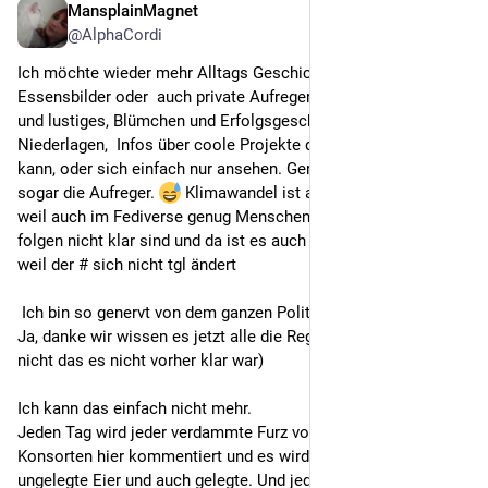
MansplainMagnet
Jul 3
@
AlphaCordi
Ich möchte wieder mehr Alltags Geschichten und 
Essensbilder oder  auch private Aufreger, gerne auch Flausch 
und lustiges, Blümchen und Erfolgsgeschichten, oder 
Niederlagen,  Infos über coole Projekte die mensch fördern 
kann, oder sich einfach nur ansehen. Gerne Wetter, ich liebe da 
sogar die Aufreger. 
 Klimawandel ist auch ein gutes Thema, 
weil auch im Fediverse genug Menschen sind, denen manche 
folgen nicht klar sind und da ist es auch einfacher zu filtern, 
weil der # sich nicht tgl ändert 
 Ich bin so genervt von dem ganzen Politik Empörungen.
Ja, danke wir wissen es jetzt alle die Regierung ist kacke( 
nicht das es nicht vorher klar war) 
Ich kann das einfach nicht mehr. 
Jeden Tag wird jeder verdammte Furz vom Merz oder 
Konsorten hier kommentiert und es wird sich echaufiert über 
ungelegte Eier und auch gelegte. Und jeden tag gibt es dafür 