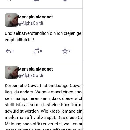
MansplainMagnet
Jun 10
@
AlphaCordi
Und selbstverständlich bin ich diejenige, die IMMER  viel zu 
empfindlich ist!
0
0
7
MansplainMagnet
Jun 10
@
AlphaCordi
Körperliche Gewalt ist eindeutige Gewalt. Psychische Gewalt 
liegt da anders. Wenn jemand einen anderen Menschen so 
sehr manipulieren kann, dass dieser sich in Verantwortung 
stellt ist das schon fast eine Kunstform und sollte tatsächlich 
gewürdigt werden. Wie krass jemand einen manipulieren kann, 
merkt man oft viel zu spät. Das diese Gewaltform meiner 
Meinung nach stärker verletzt, weil es auch die eigene 