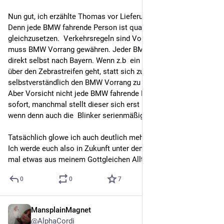
Nun gut, ich erzählte Thomas vor Lieferung vom BMW Glow. 
Denn jede BMW fahrende Person ist quasi mit Gott 
gleichzusetzen.  Verkehrsregeln sind Vorschläge. Blaulicht 
muss BMW Vorrang gewähren. Jeder BMW faxt die Anzeigen 
direkt selbst nach Bayern. Wenn z.b  ein Fußgänger einfach 
über den Zebrastreifen geht, statt sich zu verbeugen und 
selbstverständlich den BMW Vorrang zu gewähren. 
Aber Vorsicht nicht jede BMW fahrende Person hat den Glow 
sofort, manchmal stellt dieser sich erst nach 6 Monaten ein, 
wenn denn auch die  Blinker serienmäßig zur Deko werden.
Tatsächlich glowe ich auch deutlich mehr als Thomas. 
Ich werde euch also in Zukunft unter dem 
#
BMWGlow
 öfter 
mal etwas aus meinem Gottgleichen Alltag berichten.
0
0
7
MansplainMagnet
Jun 27
@
AlphaCordi