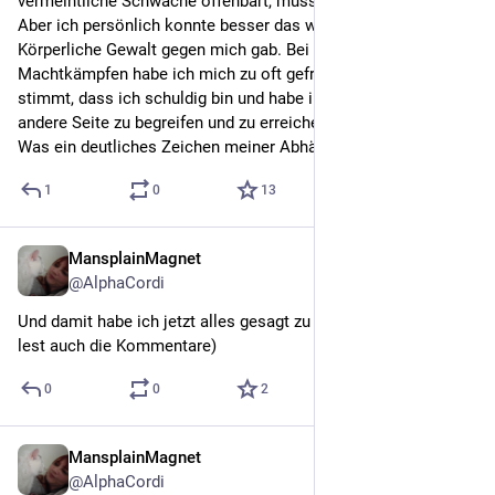
vermeintliche Schwäche offenbart, muss nicht jeder so sehen. 
Aber ich persönlich konnte besser das weite suchen als es 
Körperliche Gewalt gegen mich gab. Bei Psychischen 
Machtkämpfen habe ich mich zu oft gefragt, ob es nicht 
stimmt, dass ich schuldig bin und habe immer versucht die 
andere Seite zu begreifen und zu erreichen. 
Was ein deutliches Zeichen meiner Abhängigkeit ist.
1
0
13
MansplainMagnet
May 28
@
AlphaCordi
Und damit habe ich jetzt alles gesagt zu dem Thema. 
 ( 
lest auch die Kommentare)
0
0
2
MansplainMagnet
May 28
*
@
AlphaCordi