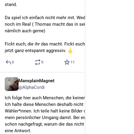
stand.
Da spiel ich einfach nicht mehr mit. Weder hier im Fediverse 
noch im Real ( Thomas macht das in seiner Maskierung 
nämlich auch gerne) 
Fickt euch, die ihr das macht. Fickt euch! Und das meine ich 
jetzt ganz entspannt aggressiv. 
0
0
11
MansplainMagnet
May 24
@
AlphaCordi
Ich folge hier auch Menschen, die keinen Alt-Text schreiben. 
Ich halte diese Menschen deshalb nicht für 
#
AFD
Wähler*innen. Ich teile halt keine Bilder ohne Alttext, das ist 
mein persönlicher Umgang damit. Bei einigen habe ich auch 
schon nachgefragt, warum die das nicht machen und bekam 
eine Antwort. 